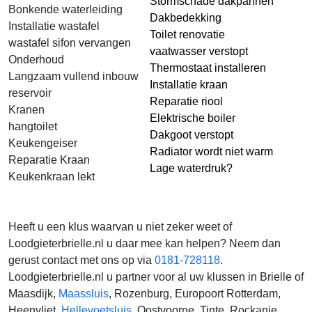
Stormschade dakpannen
Bonkende waterleiding
Dakbedekking
Installatie wastafel
Toilet renovatie
wastafel sifon vervangen
vaatwasser verstopt
Onderhoud
Thermostaat installeren
Langzaam vullend inbouw
Installatie kraan
reservoir
Reparatie riool
Kranen
Elektrische boiler
hangtoilet
Dakgoot verstopt
Keukengeiser
Radiator wordt niet warm
Reparatie Kraan
Lage waterdruk?
Keukenkraan lekt
Heeft u een klus waarvan u niet zeker weet of
Loodgieterbrielle.nl u daar mee kan helpen? Neem dan
gerust contact met ons op via
0181-728118
.
Loodgieterbrielle.nl u partner voor al uw klussen in Brielle of
Maasdijk,
Maassluis
, Rozenburg, Europoort Rotterdam,
Heenvliet,
Hellevoetsluis
, Oostvoorne, Tinte, Rockanje,