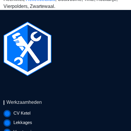
Vierpolders, Zwartewaal.
Werkzaamheden
CV Ketel
Lekkages