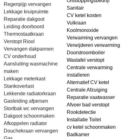
Ontstoppingsbedrijf
Regenpijp vervangen
Sanitair
Lekkage kruipruimte
CV ketel kosten
Reparatie dakgoot
Vulkraan
Leiding doorboord
Koolmonoxide
Thermostaatkraan
Verwarming vervangen
Verstopt Riool
Verwijderen verwarming
Vervangen dakpannen
Doorstroomboiler
CV onderhoud
Wastafel verstopt
Aansluiting wasmachine
Centrale verwarming
maken
installeren
Lekkage meterkast
Alternatief CV ketel
Stankoverlast
Centrale Afzuiging
Lekkende radiatorkraan
Reparatie vaatwasser
Gasleiding afpersen
Afvoer bad verstopt
Stortbak wc vervangen
Rookdetectie
Dakgoot schoonmaken
Installatie Toilet
Afkoppelen radiator
cv ketel schoonmaken
Douchekraan vervangen
Badkamer
Gas