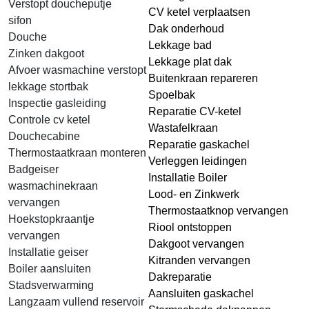
Verstopt doucheputje
CV ketel verplaatsen
sifon
Dak onderhoud
Douche
Lekkage bad
Zinken dakgoot
Lekkage plat dak
Afvoer wasmachine verstopt
Buitenkraan repareren
lekkage stortbak
Spoelbak
Inspectie gasleiding
Reparatie CV-ketel
Controle cv ketel
Wastafelkraan
Douchecabine
Reparatie gaskachel
Thermostaatkraan monteren
Verleggen leidingen
Badgeiser
Installatie Boiler
wasmachinekraan
Lood- en Zinkwerk
vervangen
Thermostaatknop vervangen
Hoekstopkraantje
Riool ontstoppen
vervangen
Dakgoot vervangen
Installatie geiser
Kitranden vervangen
Boiler aansluiten
Dakreparatie
Stadsverwarming
Aansluiten gaskachel
Langzaam vullend reservoir