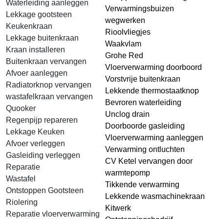
Waterleiding aanleggen
Verwarmingsbuizen
Lekkage gootsteen
wegwerken
Keukenkraan
Rioolvliegjes
Lekkage buitenkraan
Waakvlam
Kraan installeren
Grohe Red
Buitenkraan vervangen
Vloerverwarming doorboord
Afvoer aanleggen
Vorstvrije buitenkraan
Radiatorknop vervangen
Lekkende thermostaatknop
wastafelkraan vervangen
Bevroren waterleiding
Quooker
Unclog drain
Regenpijp repareren
Doorboorde gasleiding
Lekkage Keuken
Vloerverwarming aanleggen
Afvoer verleggen
Verwarming ontluchten
Gasleiding verleggen
CV Ketel vervangen door
Reparatie
warmtepomp
Wastafel
Tikkende verwarming
Ontstoppen Gootsteen
Lekkende wasmachinekraan
Riolering
Kitwerk
Reparatie vloerverwarming