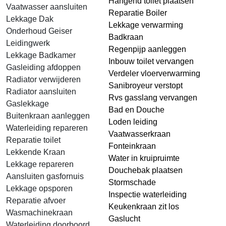
Hangend toilet plaatsen
Vaatwasser aansluiten
Reparatie Boiler
Lekkage Dak
Lekkage verwarming
Onderhoud Geiser
Badkraan
Leidingwerk
Regenpijp aanleggen
Lekkage Badkamer
Inbouw toilet vervangen
Gasleiding afdoppen
Verdeler vloerverwarming
Radiator verwijderen
Sanibroyeur verstopt
Radiator aansluiten
Rvs gasslang vervangen
Gaslekkage
Bad en Douche
Buitenkraan aanleggen
Loden leiding
Waterleiding repareren
Vaatwasserkraan
Reparatie toilet
Fonteinkraan
Lekkende Kraan
Water in kruipruimte
Lekkage repareren
Douchebak plaatsen
Aansluiten gasfornuis
Stormschade
Lekkage opsporen
Inspectie waterleiding
Reparatie afvoer
Keukenkraan zit los
Wasmachinekraan
Gaslucht
Waterleiding doorboord