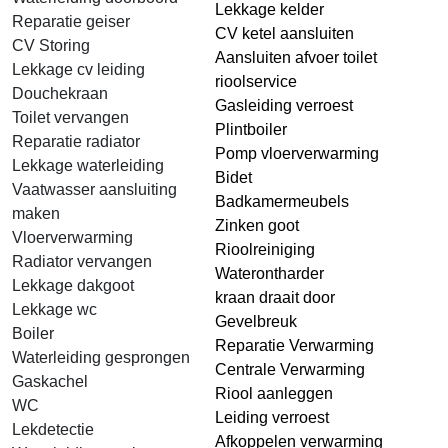
Lekkage kelder
Reparatie geiser
CV ketel aansluiten
CV Storing
Aansluiten afvoer toilet
Lekkage cv leiding
rioolservice
Douchekraan
Gasleiding verroest
Toilet vervangen
Plintboiler
Reparatie radiator
Pomp vloerverwarming
Lekkage waterleiding
Bidet
Vaatwasser aansluiting
Badkamermeubels
maken
Zinken goot
Vloerverwarming
Rioolreiniging
Radiator vervangen
Waterontharder
Lekkage dakgoot
kraan draait door
Lekkage wc
Gevelbreuk
Boiler
Reparatie Verwarming
Waterleiding gesprongen
Centrale Verwarming
Gaskachel
Riool aanleggen
WC
Leiding verroest
Lekdetectie
Afkoppelen verwarming